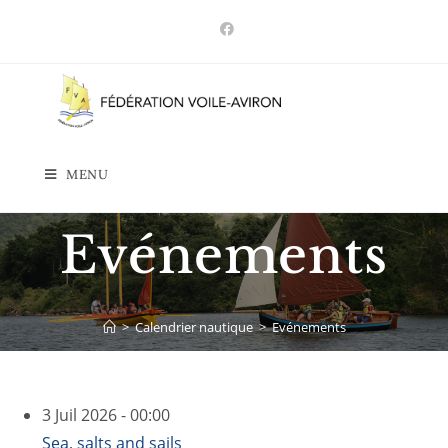
Skip
to
content
MENU
Evénements
>
Calendrier nautique
>
Evénements
3 Juil 2026 - 00:00
Sea, salts and sails