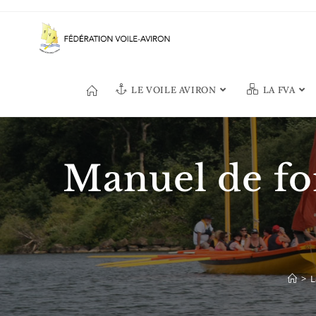
Skip
to
content
LE VOILE AVIRON
LA FVA
Manuel de for
>
L