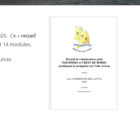
025. Ce «
recueil
 14 modules.
utres