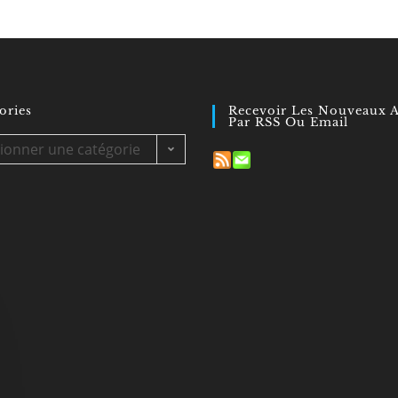
ories
Recevoir Les Nouveaux A
Par RSS Ou Email
es
tionner une catégorie