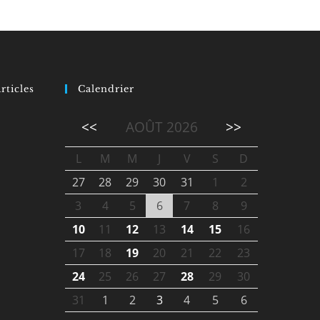
rticles
Calendrier
<<
AOÛT 2026
>>
L
M
M
J
V
S
D
27
28
29
30
31
1
2
3
4
5
6
7
8
9
10
11
12
13
14
15
16
17
18
19
20
21
22
23
24
25
26
27
28
29
30
31
1
2
3
4
5
6