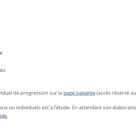
le
eau
ividuel de progression sur la
page suivante
(accès réservé aux
iaux ou individuels est à l’étude. En attendant son élabora
ide
.