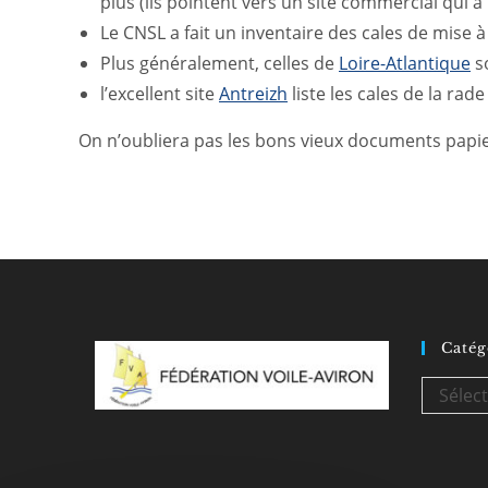
plus (ils pointent vers un site commercial qui 
Le CNSL a fait un inventaire des cales de mise à
Plus généralement, celles de
Loire-Atlantique
so
l’excellent site
Antreizh
liste les cales de la ra
On n’oubliera pas les bons vieux documents papier
Catég
Catégori
Sélec