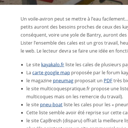
Un voile-aviron peut se mettre à l’eau facilement… pa
petits auront des besoins proches de ceux des ka
conséquent, voire une yole de Bantry, auront des e
Lister l’ensemble des cales est un gros travail, he
le web. Le lecteur devra se faire une idée en fonc
Le site
kayakalo.fr
liste les cales de plusieurs 
La
carte google map
proposée par le forum kay
le magazine
pneumag
proposait un
PDF
très bi
le site multicoquespratique.fr propose une lis
multicoques mais on les remercie du travail).
le site
pneu-boat
liste les cales pour les « pneu
Cette liste semble avoir été reprise sur cette ca
le site CapBreizh (disparu) offrait la meilleure li