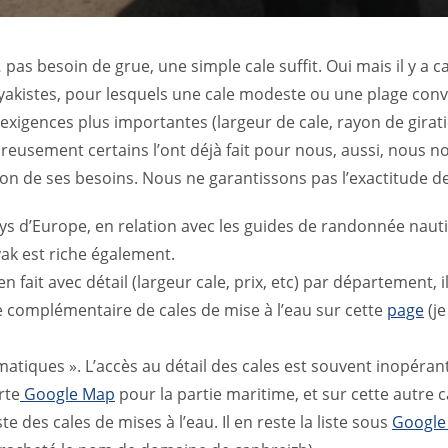
s besoin de grue, une simple cale suffit. Oui mais il y a cale 
yakistes, pour lesquels une cale modeste ou une plage convi
xigences plus importantes (largeur de cale, rayon de giratio
ureusement certains l’ont déjà fait pour nous, aussi, nous no
tion de ses besoins. Nous ne garantissons pas l’exactitude de
pays d’Europe, en relation avec les guides de randonnée naut
ak est riche également.
en fait avec détail (largeur cale, prix, etc) par département, i
te complémentaire de cales de mise à l’eau sur cette
page
(je
matiques ». L’accès au détail des cales est souvent inopérant
rte
Google Map
pour la partie maritime, et sur cette autre c
ste des cales de mises à l’eau. Il en reste la liste sous
Google