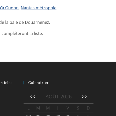
u’à Oudon
,
Nantes métropole
.
 de la baie de Douarnenez.
compléteront la liste.
rticles
Calendrier
<<
AOÛT 2026
>>
L
M
M
J
V
S
D