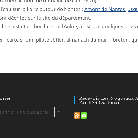
a racheté le nom de domaine de capbreizh).
 l’eau sur la Loire autour de Nantes :
Amont de Nantes jusq
nt décrites sur le site du département.
de de Brest et en bordure de l’Aulne, ainsi que quelques unes
 : carte shom, pilote côtier, almanach du marin breton, qui 
ories
Recevoir Les Nouveaux A
Par RSS Ou Email
es
tionner une catégorie