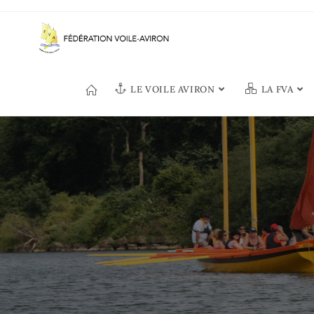
Skip
to
content
LE VOILE AVIRON
LA FVA