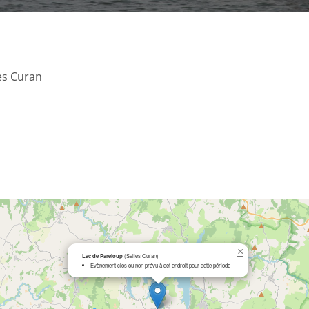
les Curan
×
Lac de Pareloup
(Salles Curan)
Evènement clos ou non prévu à cet endroit pour cette période