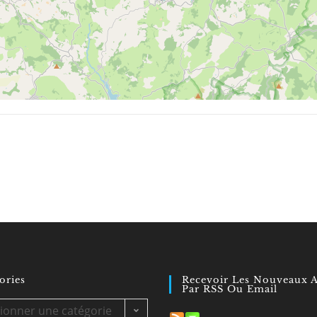
ories
Recevoir Les Nouveaux A
Par RSS Ou Email
es
tionner une catégorie