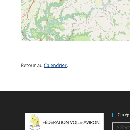
Retour au
Calendrier
.
Catég
Catégori
Sélec