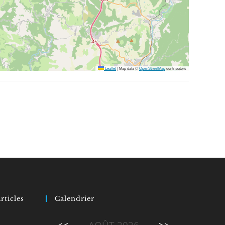
Leaflet
|
Map data ©
OpenStreetMap
contributors
rticles
Calendrier