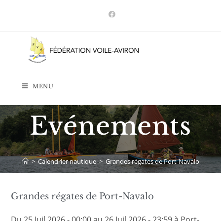
Skip
to
content
MENU
Evénements
>
Calendrier nautique
>
Grandes régates de Port-Navalo
Grandes régates de Port-Navalo
Du 25 Juil 2026 - 00:00 au 26 Juil 2026 - 23:59 à Port-