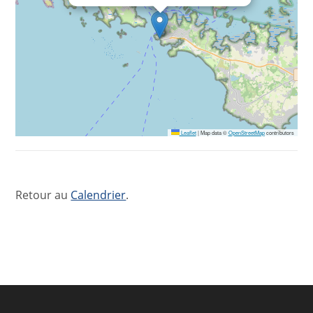
Leaflet
|
Map data ©
OpenStreetMap
contributors
Retour au
Calendrier
.