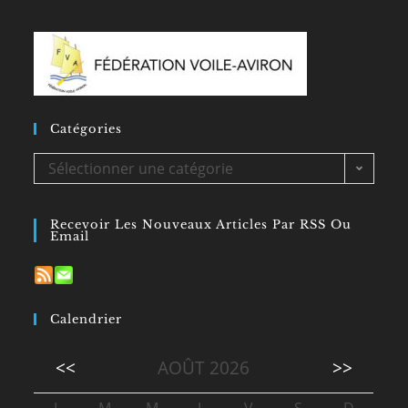
Catégories
Catégories
Sélectionner une catégorie
Recevoir Les Nouveaux Articles Par RSS Ou
Email
Calendrier
<<
AOÛT 2026
>>