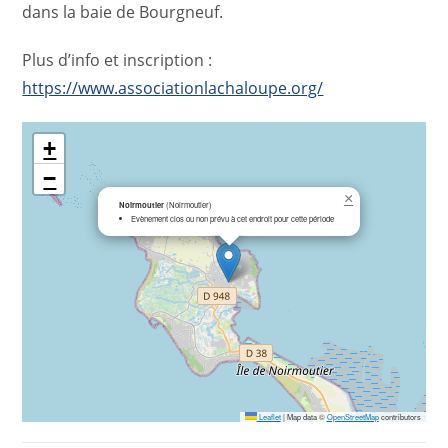
dans la baie de Bourgneuf.
Plus d’info et inscription :
https://www.associationlachaloupe.org/
+
−
×
Noirmoutier
(Noirmoutier)
Evènement clos ou non prévu à cet endroit pour cette période
Leaflet
|
Map data ©
OpenStreetMap
contributors