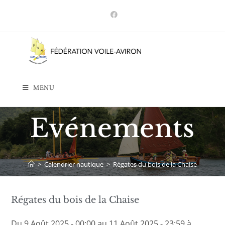
Skip
to
content
MENU
Evénements
>
Calendrier nautique
>
Régates du bois de la Chaise
Régates du bois de la Chaise
Du 9 Août 2025 - 00:00 au 11 Août 2025 - 23:59 à