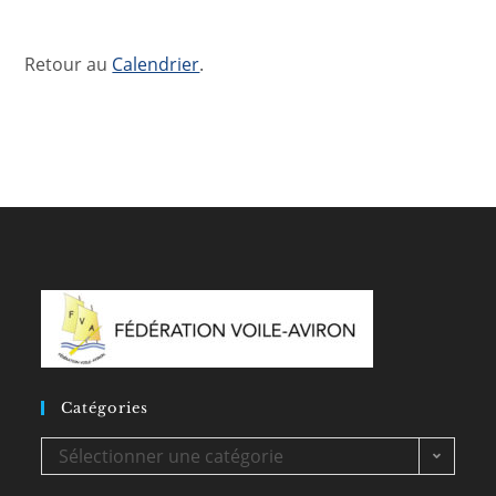
Retour au
Calendrier
.
Catégories
Catégories
Sélectionner une catégorie