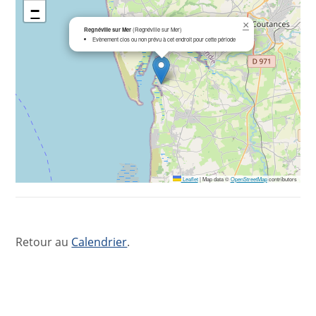
−
×
Regnéville sur Mer
(Regnéville sur Mer)
Evènement clos ou non prévu à cet endroit pour cette période
Leaflet
|
Map data ©
OpenStreetMap
contributors
Retour au
Calendrier
.