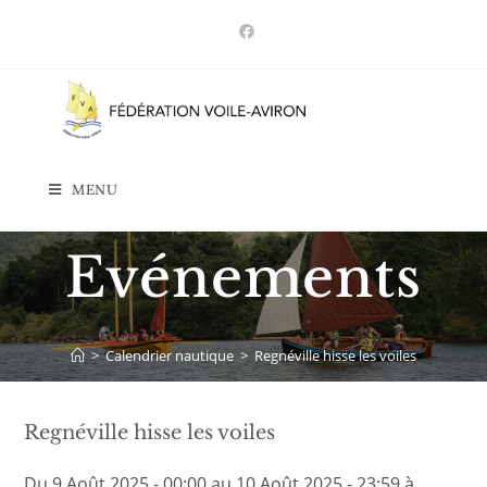
Skip
to
content
MENU
Evénements
>
Calendrier nautique
>
Regnéville hisse les voiles
Regnéville hisse les voiles
Du 9 Août 2025 - 00:00 au 10 Août 2025 - 23:59 à