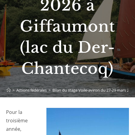
2026 à
Giffaumont
(lac du Der-
Chantecoq)
>
Actions fédérales
>
Bilan du stage Voile-aviron du 27-29 mars 202
Pour la
troisième
année,