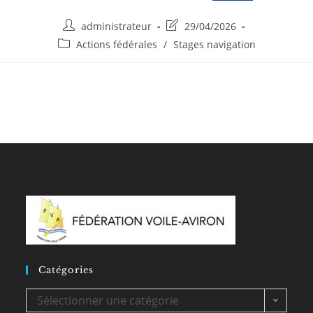
Auteur/autrice
Post
administrateur
29/04/2026
de
last
Post
Actions fédérales
/
Stages navigation
la
modified:
category:
publication :
Catégories
Catégories
Sélectionner une catégorie