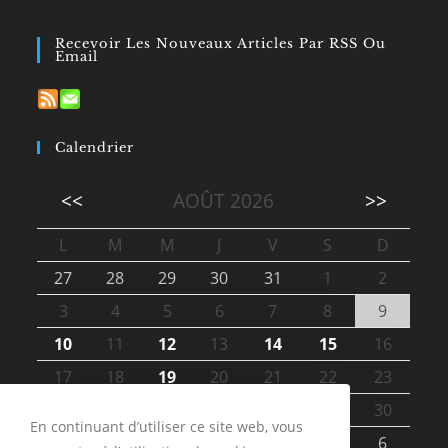
Recevoir Les Nouveaux Articles Par RSS Ou
Email
Calendrier
<<
AOÛT 2026
>>
L
M
M
J
V
S
D
27
28
29
30
31
1
2
3
4
5
6
7
8
9
10
11
12
13
14
15
16
17
18
19
20
21
22
23
24
25
26
27
28
29
30
En continuant d’utiliser ce site web, vous
31
1
2
3
4
5
6