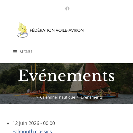
Skip
to
content
MENU
Evénements
>
Calendrier nautique
>
Evénements
12 Juin 2026 - 00:00
Falmouth classics