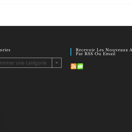
last
category:
modified:
cation :
ories
Recevoir Les Nouveaux A
Par RSS Ou Email
es
tionner une catégorie