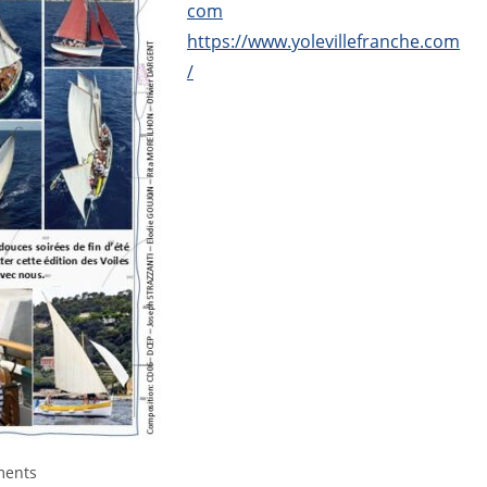
com
https://www.yolevillefranche.com
/
ments