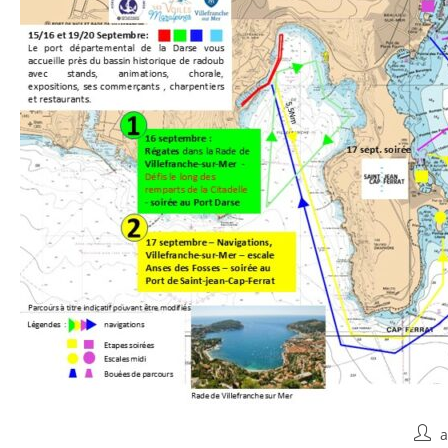
Auteu
a