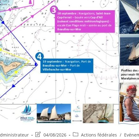
r/autrice
Post
Post
dministrateur
04/08/2026
Actions fédérales
/
Evéne