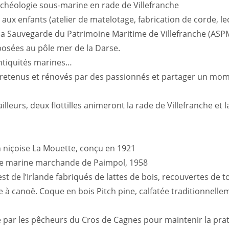
héologie sous-marine en rade de Villefranche
aux enfants (atelier de matelotage, fabrication de corde, l
r la Sauvegarde du Patrimoine Maritime de Villefranche (ASP
osées au pôle mer de la Darse.
 antiquités marines…
retenus et rénovés par des passionnés et partager un mome
illeurs, deux flottilles animeront la rade de Villefranche et
on niçoise La Mouette, conçu en 1921
 de marine marchande de Paimpol, 1958
t de l’Irlande fabriqués de lattes de bois, recouvertes de to
e à canoë. Coque en bois Pitch pine, calfatée traditionnell
 par les pêcheurs du Cros de Cagnes pour maintenir la prat