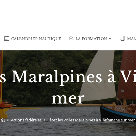
CALENDRIER NAUTIQUE
LA FORMATION
MAN
es Maralpines à V
mer
>
Actions fédérales
>
Fêtez les voiles Maralpines à Villefranche sur mer