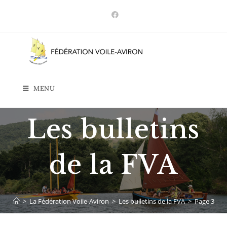
MENU
Les bulletins
de la FVA
>
La Fédération Voile-Aviron
>
Les bulletins de la FVA
>
Page 3