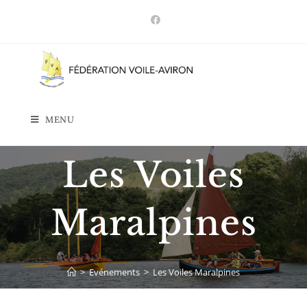
Skip
to
content
MENU
Les Voiles
Maralpines
>
Evénements
>
Les Voiles Maralpines