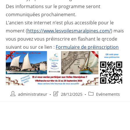
Des informations sur le programme seront
communiquées prochainement.
L’ancien site internet n’est plus accessible pour le
moment (
https://www.lesvoilesmaralpines.com/
) mais
vous pouvez vous préinscrire en flashant le qrcode
suivant ou sur ce lien :
Formulaire de préinscription
Auteur/autrice
Post
Post
administrateur
28/12/2025
Evénements
de
last
category:
la
modified:
publication :