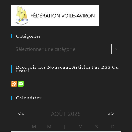
Catégories
Sélectionner une catégorie
Recevoir Les Nouveaux Articles Par RSS Ou
Email
Calendrier
<<
AOÛT 2026
>>
L
M
M
J
V
S
D